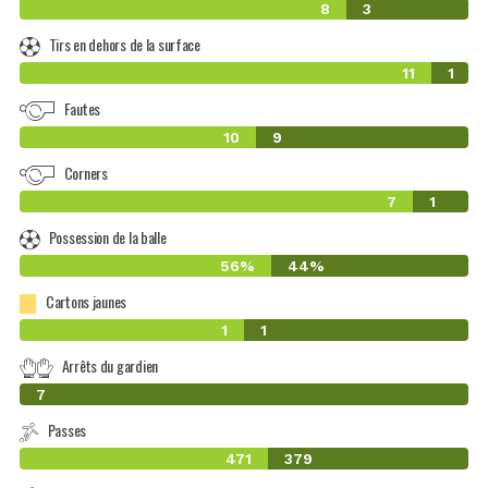
8
3
Tirs en dehors de la surface
11
1
Fautes
10
9
Corners
7
1
Possession de la balle
56%
44%
Cartons jaunes
1
1
Arrêts du gardien
0
7
Passes
471
379