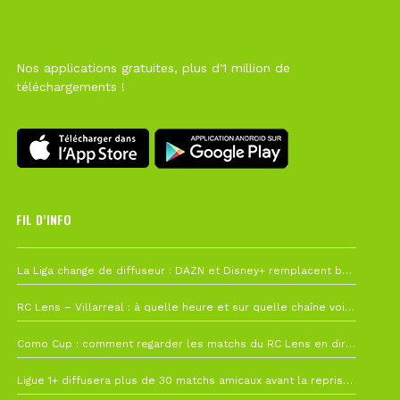
Nos applications gratuites, plus d'1 million de
téléchargements !
FIL D’INFO
6 août à 10h12
La Liga change de diffuseur : DAZN et Disney+ remplacent beIN Sports !
1 août à 09h19
RC Lens – Villarreal : à quelle heure et sur quelle chaîne voir la finale de la Como Cup ?
27 juillet à 19h57
Como Cup : comment regarder les matchs du RC Lens en direct ?
22 juillet à 19h16
Ligue 1+ diffusera plus de 30 matchs amicaux avant la reprise de la Ligue 1