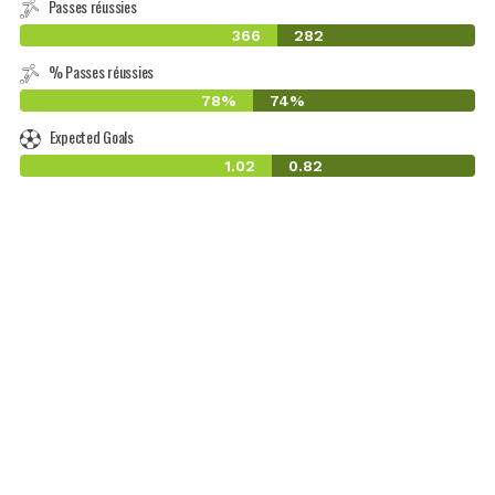
Passes réussies
366
282
% Passes réussies
78%
74%
Expected Goals
1.02
0.82