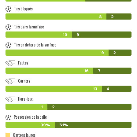
Tirs bloqués
8
2
Tirs dans la surface
10
9
Tirs en dehors de la surface
9
2
Fautes
16
7
Corners
13
4
Hors-jeux
1
2
Possession de la balle
39%
61%
Cartons jaunes