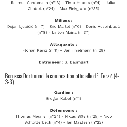
Rasmus Carstensen (n°18) - Timo Hübers (n°4) - Julian
Chabot (n°24) - Max Finkgrafe (n°35)
Milieux :
Dejan Ljubičić (n°7) - Eric Martel (n°6) - Denis Huseinbašić
(n°8) - Linton Maina (n°37)
Attaquants :
Florian Kainz (n°11) - Jan Thielmann (n°29)
Entraîneur :
S. Baumgart
Borussia Dortmund, la composition officielle d'E. Terzić (4-
3-3)
Gardien :
Gregor Kobel (n°1)
Défenseurs :
Thomas Meunier (n°24) - Niklas Süle (n°25) - Nico
Schlotterbeck (n°4) - Ian Maatsen (n°22)