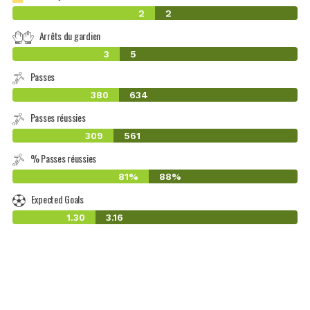
2
2
Arrêts du gardien
3
5
Passes
380
634
Passes réussies
309
561
% Passes réussies
81%
88%
Expected Goals
1.30
3.16