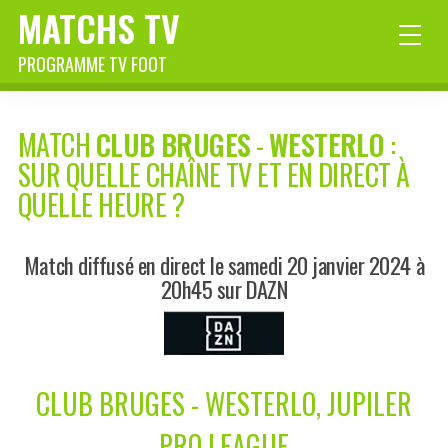
MATCHS TV
PROGRAMME TV FOOT
MATCH
CLUB BRUGES
-
WESTERLO
:
SUR QUELLE CHAÎNE TV ET EN DIRECT À
QUELLE HEURE ?
Match diffusé en direct le samedi 20 janvier 2024 à
20h45 sur DAZN
CLUB BRUGES - WESTERLO, JUPILER
PRO LEAGUE