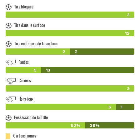
Tirs bloqués
3
Tirs dans la surface
12
Tirs en dehors de la surface
2
2
Fautes
5
13
Corners
3
Hors-jeux
6
1
Possession de la balle
62%
38%
Cartons jaunes