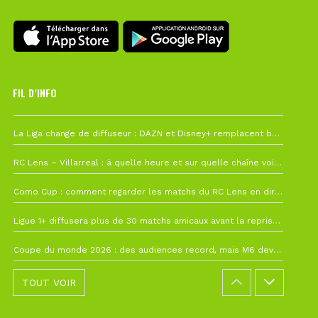
FIL D’INFO
Hier à 10h12
La Liga change de diffuseur : DAZN et Disney+ remplacent beIN Sports !
1 août à 09h19
RC Lens – Villarreal : à quelle heure et sur quelle chaîne voir la finale de la Como Cup ?
27 juillet à 19h57
Como Cup : comment regarder les matchs du RC Lens en direct ?
22 juillet à 19h16
Ligue 1+ diffusera plus de 30 matchs amicaux avant la reprise de la Ligue 1
22 juillet à 15h22
Coupe du monde 2026 : des audiences record, mais M6 devrait perdre très gros !
TOUT VOIR