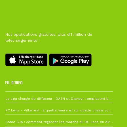
Nos applications gratuites, plus d'1 million de
téléchargements !
FIL D’INFO
6 août à 10h12
La Liga change de diffuseur : DAZN et Disney+ remplacent beIN Sports !
1 août à 09h19
RC Lens – Villarreal : à quelle heure et sur quelle chaîne voir la finale de la Como Cup ?
27 juillet à 19h57
Como Cup : comment regarder les matchs du RC Lens en direct ?