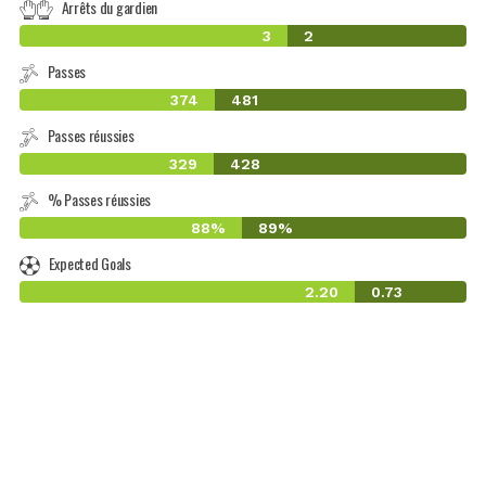
Arrêts du gardien
3
2
Passes
374
481
Passes réussies
329
428
% Passes réussies
88%
89%
Expected Goals
2.20
0.73