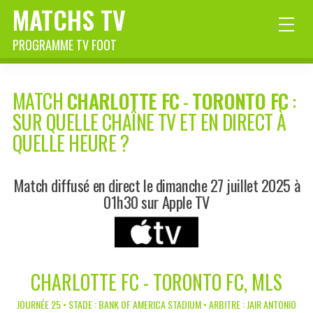
MATCHS TV
PROGRAMME TV FOOT
MATCH
CHARLOTTE FC
-
TORONTO FC
:
SUR QUELLE CHAÎNE TV ET EN DIRECT À
QUELLE HEURE ?
Match diffusé en direct le dimanche 27 juillet 2025 à
01h30 sur Apple TV
CHARLOTTE FC - TORONTO FC, MLS
JOURNÉE 25 • STADE : BANK OF AMERICA STADIUM • ARBITRE : JAIR ANTONIO