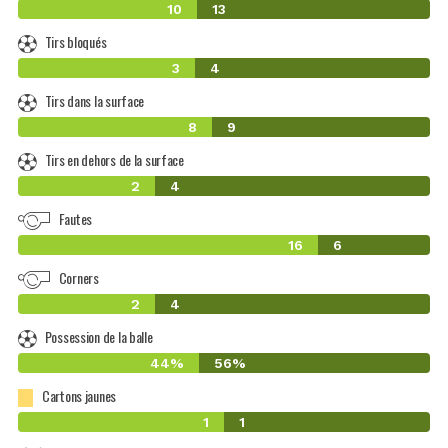
10
13
Tirs bloqués
3
4
Tirs dans la surface
8
9
Tirs en dehors de la surface
2
4
Fautes
16
6
Corners
2
4
Possession de la balle
44%
56%
Cartons jaunes
1
1