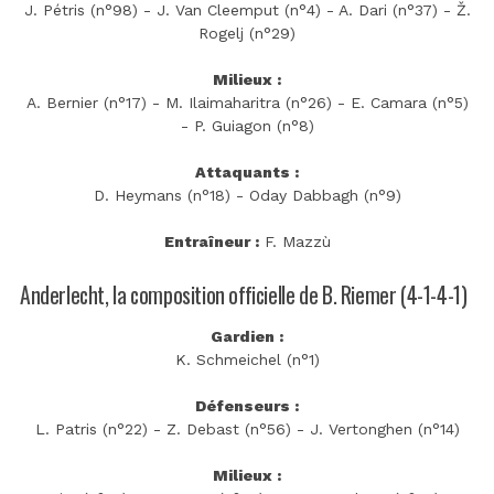
J. Pétris (n°98) - J. Van Cleemput (n°4) - A. Dari (n°37) - Ž.
Rogelj (n°29)
Milieux :
A. Bernier (n°17) - M. Ilaimaharitra (n°26) - E. Camara (n°5)
- P. Guiagon (n°8)
Attaquants :
D. Heymans (n°18) - Oday Dabbagh (n°9)
Entraîneur :
F. Mazzù
Anderlecht, la composition officielle de B. Riemer (4-1-4-1)
Gardien :
K. Schmeichel (n°1)
Défenseurs :
L. Patris (n°22) - Z. Debast (n°56) - J. Vertonghen (n°14)
Milieux :