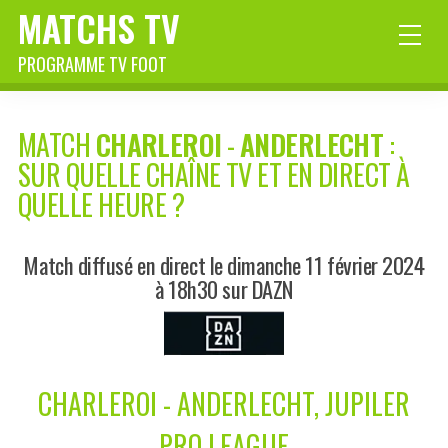
MATCHS TV
PROGRAMME TV FOOT
MATCH
CHARLEROI
-
ANDERLECHT
:
SUR QUELLE CHAÎNE TV ET EN DIRECT À
QUELLE HEURE ?
Match diffusé en direct le dimanche 11 février 2024
à 18h30 sur DAZN
CHARLEROI - ANDERLECHT, JUPILER
PRO LEAGUE