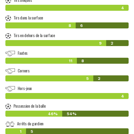
4
Tirs dans la surface
8
6
Tirs en dehors de la surface
9
2
Fautes
11
8
Corners
5
2
Hors-jeux
4
Possession de la balle
46%
54%
Arrêts du gardien
1
5