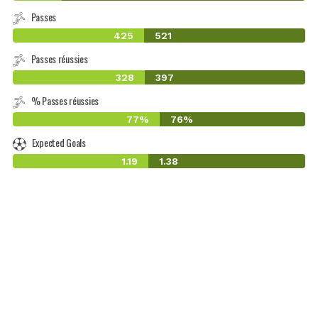
Passes
425
521
Passes réussies
328
397
% Passes réussies
77%
76%
Expected Goals
1.19
1.38