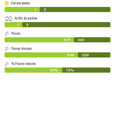
Cartons jaunes
1
2
Arrêts du gardien
1
5
Passes
571
300
Passes réussies
498
220
% Passes réussies
87%
73%