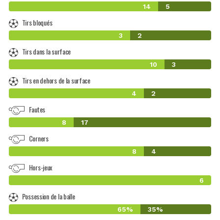
14
5
Tirs bloqués
3
2
Tirs dans la surface
10
3
Tirs en dehors de la surface
4
2
Fautes
8
17
Corners
8
4
Hors-jeux
6
Possession de la balle
65%
35%