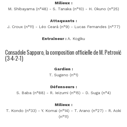
Milieux :
M. Shibayama (n°48) - S. Tanaka (n°10) - H. Okuno (n°25)
Attaquants :
J. Croux (n°11) - Léo Ceará (n°9) - Lucas Fernandes (n°77)
Entraîneur :
A. Kogiku
Consadole Sapporo, la composition officielle de M. Petrović
(3-4-2-1)
Gardien :
T. Sugeno (n°1)
Défenseurs :
S. Baba (n°88) - R. Ieizumi (n°15) - D. Suga (n°4)
Milieux :
T. Kondo (n°33) - Y. Komai (n°14) - T. Arano (n°27) - R. Aoki
(n°11)