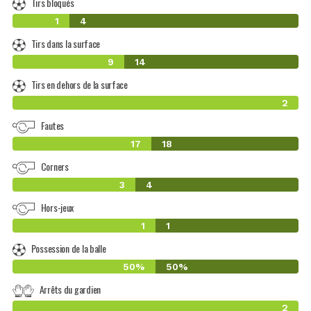
Tirs bloqués
1
4
Tirs dans la surface
9
14
Tirs en dehors de la surface
2
Fautes
17
18
Corners
3
4
Hors-jeux
1
1
Possession de la balle
50%
50%
Arrêts du gardien
2