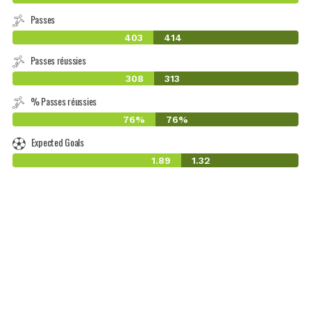
Passes
403
414
Passes réussies
308
313
% Passes réussies
76%
76%
Expected Goals
1.89
1.32