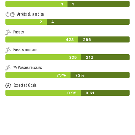
1
1
Arrêts du gardien
2
4
Passes
423
296
Passes réussies
335
212
% Passes réussies
79%
72%
Expected Goals
0.95
0.61