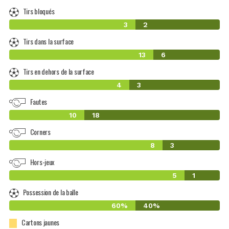
Tirs bloqués
3
2
Tirs dans la surface
13
6
Tirs en dehors de la surface
4
3
Fautes
10
18
Corners
8
3
Hors-jeux
5
1
Possession de la balle
60%
40%
Cartons jaunes