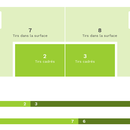
7
8
Tirs dans la surface
Tirs dans la surface
2
3
Tirs cadrés
Tirs cadrés
2
3
7
6