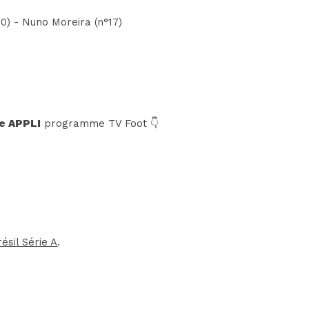
10) - Nuno Moreira (n°17)
e APPLI
programme TV Foot 👇
résil Série A
.