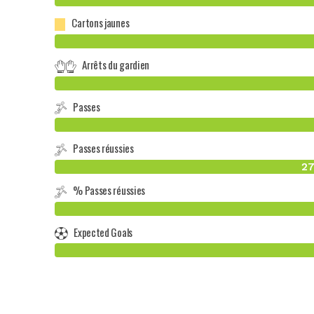
Cartons jaunes
Arrêts du gardien
Passes
Passes réussies
27
% Passes réussies
Expected Goals