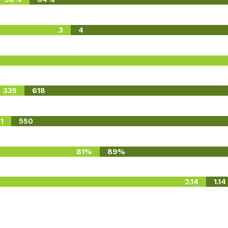
3
4
335
618
1
550
81%
89%
2.14
1.14