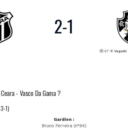
2
-
1
87'
P. Vegetti
ch Ceara - Vasco Da Gama ?
-3-1)
Gardien :
Bruno Ferreira (n°94)