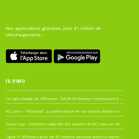
Nos applications gratuites, plus d'1 million de
téléchargements !
FIL D’INFO
6 août à 10h12
La Liga change de diffuseur : DAZN et Disney+ remplacent beIN Sports !
1 août à 09h19
RC Lens – Villarreal : à quelle heure et sur quelle chaîne voir la finale de la Como Cup ?
27 juillet à 19h57
Como Cup : comment regarder les matchs du RC Lens en direct ?
22 juillet à 19h16
Ligue 1+ diffusera plus de 30 matchs amicaux avant la reprise de la Ligue 1