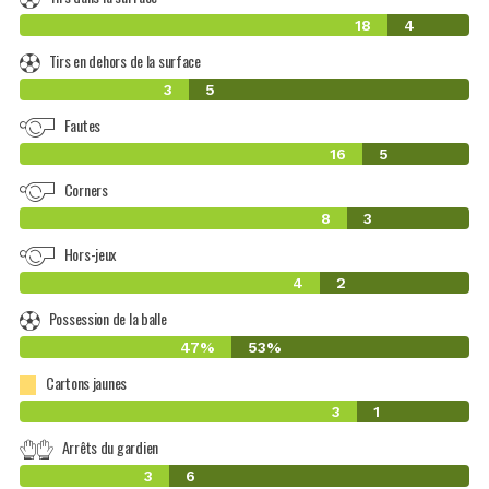
18
4
Tirs en dehors de la surface
3
5
Fautes
16
5
Corners
8
3
Hors-jeux
4
2
Possession de la balle
47%
53%
Cartons jaunes
3
1
Arrêts du gardien
3
6