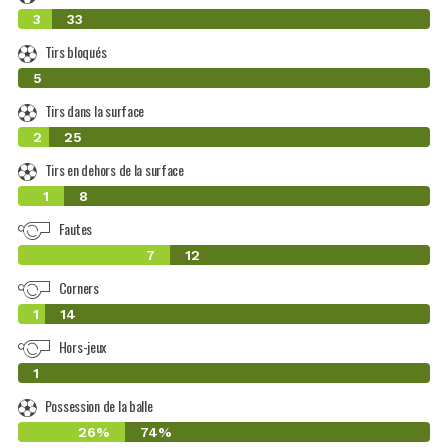
3
33
Tirs bloqués
0
5
Tirs dans la surface
2
25
Tirs en dehors de la surface
1
8
Fautes
7
12
Corners
1
14
Hors-jeux
0
1
Possession de la balle
26%
74%