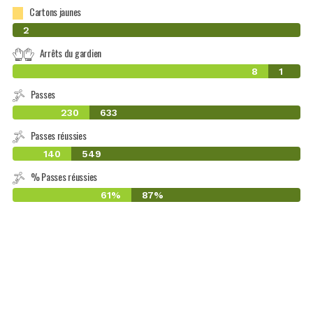
Cartons jaunes
0
2
Arrêts du gardien
8
1
Passes
230
633
Passes réussies
140
549
% Passes réussies
61%
87%