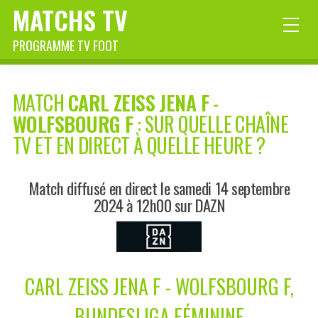
MATCHS TV
PROGRAMME TV FOOT
MATCH
CARL ZEISS JENA F
-
WOLFSBOURG F
: SUR QUELLE CHAÎNE
TV ET EN DIRECT À QUELLE HEURE ?
Match diffusé en direct le samedi 14 septembre
2024 à 12h00 sur DAZN
CARL ZEISS JENA F - WOLFSBOURG F,
BUNDESLIGA FÉMININE