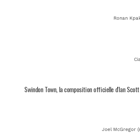
Ronan Kpaki
Ci
Swindon Town, la composition officielle d'Ian Scot
Joel McGregor (n