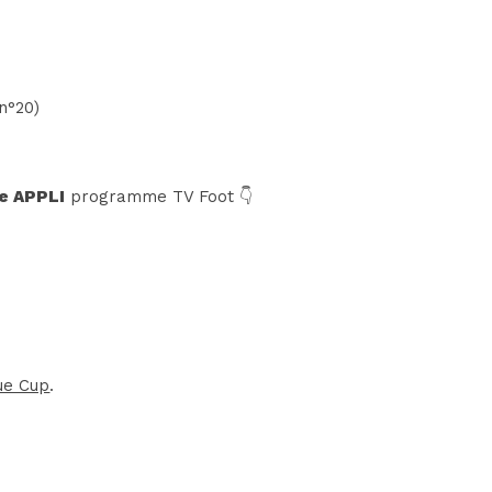
(n°20)
e APPLI
programme TV Foot 👇
ue Cup
.