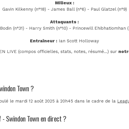
Milieux :
Gavin Kilkenny (n°18) - James Ball (n°6) - Paul Glatzel (n°9)
Attaquants :
 Bodin (n°31) - Harry Smith (n°10) - Princewill Ehibhatiomhan 
Entraîneur :
Ian Scott Holloway
N LIVE (compos officielles, stats, notes, résumé...) sur
notr
 Swindon Town ?
oulé le mardi 12 août 2025 à 20h45 dans le cadre de la
Leag
ff - Swindon Town en direct ?