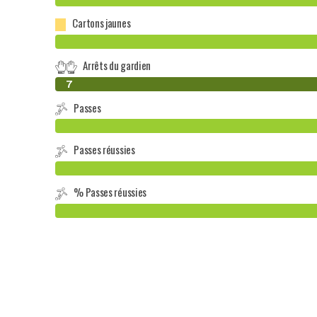
Cartons jaunes
Arrêts du gardien
0
7
Passes
Passes réussies
% Passes réussies