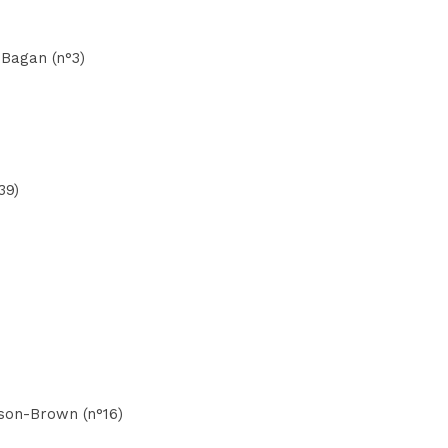
 Bagan (n°3)
)
39)
lson-Brown (n°16)