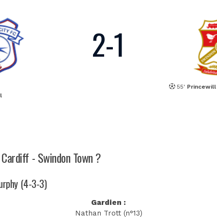
2
-
1
55'
Princewil
l
h Cardiff - Swindon Town ?
Murphy (4-3-3)
Gardien :
Nathan Trott (n°13)