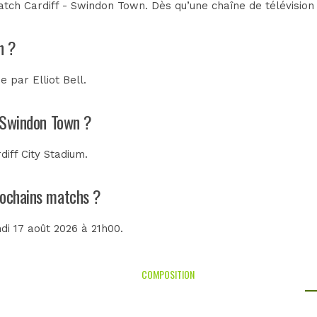
tch Cardiff - Swindon Town. Dès qu’une chaîne de télévision 
n ?
rée par
Elliot Bell
.
- Swindon Town ?
diff City Stadium
.
prochains matchs ?
undi 17 août 2026 à 21h00.
COMPOSITION