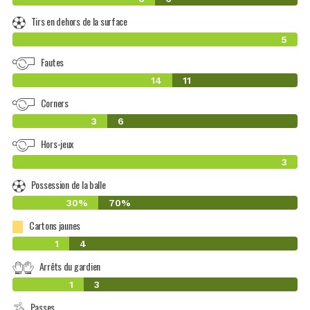
Tirs en dehors de la surface
5
Fautes
14
11
Corners
3
6
Hors-jeux
3
Possession de la balle
30%
70%
Cartons jaunes
1
4
Arrêts du gardien
1
3
Passes