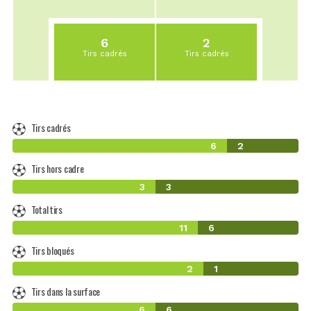
6
2
Tirs cadrés
Tirs cadrés
Tirs cadrés
6
2
Tirs hors cadre
3
3
Total tirs
11
6
Tirs bloqués
2
1
Tirs dans la surface
6
6