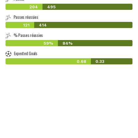
204
495
Passes réussies
121
414
% Passes réussies
59%
84%
Expected Goals
0.68
0.33
-1