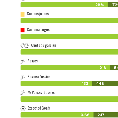
28%
7
Cartons jaunes
Cartons rouges
Arrêts du gardien
Passes
218
5
Passes réussies
133
448
% Passes réussies
Expected Goals
0.66
2.17