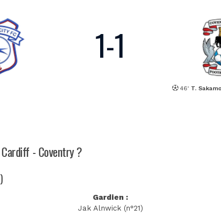
1
-
1
46'
T. Sakam
 Cardiff - Coventry ?
)
Gardien :
Jak Alnwick (n°21)