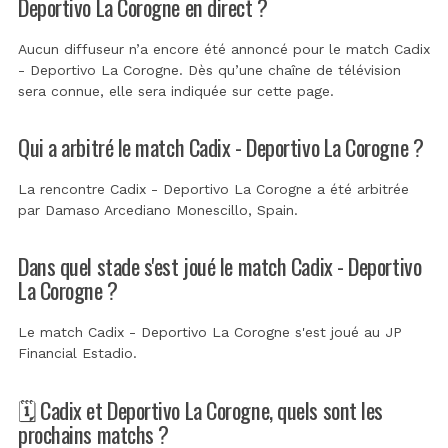
Deportivo La Corogne en direct ?
Aucun diffuseur n’a encore été annoncé pour le match Cadix
- Deportivo La Corogne. Dès qu’une chaîne de télévision
sera connue, elle sera indiquée sur cette page.
Qui a arbitré le match Cadix - Deportivo La Corogne ?
La rencontre Cadix - Deportivo La Corogne a été arbitrée
par
Damaso Arcediano Monescillo, Spain
.
Dans quel stade s'est joué le match Cadix - Deportivo
La Corogne ?
Le match Cadix - Deportivo La Corogne s'est joué au
JP
Financial Estadio
.
🗓️ Cadix et Deportivo La Corogne, quels sont les
prochains matchs ?