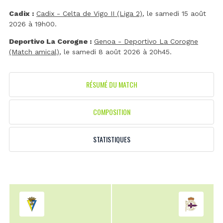
Cadix :
Cadix - Celta de Vigo II (Liga 2)
, le samedi 15 août
2026 à 19h00.
Deportivo La Corogne :
Genoa - Deportivo La Corogne
(Match amical)
, le samedi 8 août 2026 à 20h45.
RÉSUMÉ DU MATCH
COMPOSITION
STATISTIQUES