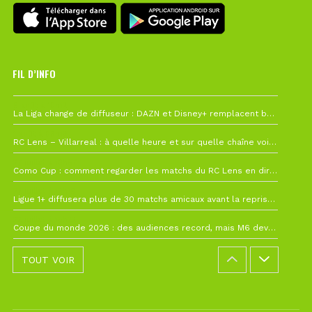
FIL D’INFO
6 août à 10h12
La Liga change de diffuseur : DAZN et Disney+ remplacent beIN Sports !
1 août à 09h19
RC Lens – Villarreal : à quelle heure et sur quelle chaîne voir la finale de la Como Cup ?
27 juillet à 19h57
Como Cup : comment regarder les matchs du RC Lens en direct ?
22 juillet à 19h16
Ligue 1+ diffusera plus de 30 matchs amicaux avant la reprise de la Ligue 1
22 juillet à 15h22
Coupe du monde 2026 : des audiences record, mais M6 devrait perdre très gros !
TOUT VOIR