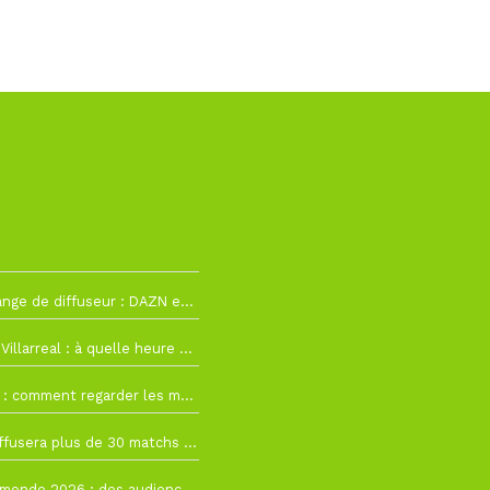
h12
La Liga change de diffuseur : DAZN et Disney+ remplacent beIN Sports !
h19
RC Lens – Villarreal : à quelle heure et sur quelle chaîne voir la finale de la Como Cup ?
 19h57
Como Cup : comment regarder les matchs du RC Lens en direct ?
 19h16
Ligue 1+ diffusera plus de 30 matchs amicaux avant la reprise de la Ligue 1
 15h22
Coupe du monde 2026 : des audiences record, mais M6 devrait perdre très gros !