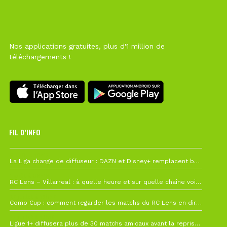
Nos applications gratuites, plus d'1 million de
téléchargements !
FIL D’INFO
6 août à 10h12
La Liga change de diffuseur : DAZN et Disney+ remplacent beIN Sports !
1 août à 09h19
RC Lens – Villarreal : à quelle heure et sur quelle chaîne voir la finale de la Como Cup ?
27 juillet à 19h57
Como Cup : comment regarder les matchs du RC Lens en direct ?
22 juillet à 19h16
Ligue 1+ diffusera plus de 30 matchs amicaux avant la reprise de la Ligue 1