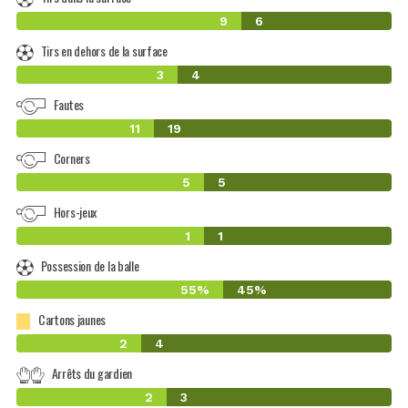
9
6
Tirs en dehors de la surface
3
4
Fautes
11
19
Corners
5
5
Hors-jeux
1
1
Possession de la balle
55%
45%
Cartons jaunes
2
4
Arrêts du gardien
2
3