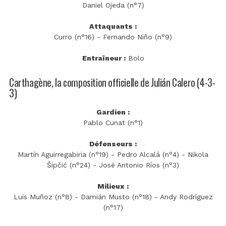
Daniel Ojeda (n°7)
Attaquants :
Curro (n°16) - Fernando Niño (n°9)
Entraîneur :
Bolo
Carthagène, la composition officielle de Julián Calero (4-3-
3)
Gardien :
Pablo Cunat (n°1)
Défenseurs :
Martín Aguirregabiria (n°19) - Pedro Alcalá (n°4) - Nikola
Šipčić (n°24) - José Antonio Ríos (n°3)
Milieux :
Luis Muñoz (n°8) - Damián Musto (n°18) - Andy Rodríguez
(n°17)