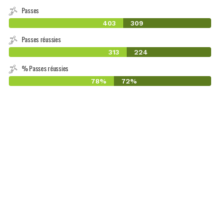
Passes
403
309
Passes réussies
313
224
% Passes réussies
78%
72%