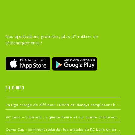
Nos applications gratuites, plus d'1 million de
téléchargements !
FIL D’INFO
6 août à 10h12
La Liga change de diffuseur : DAZN et Disney+ remplacent beIN Sports !
1 août à 09h19
RC Lens – Villarreal : à quelle heure et sur quelle chaîne voir la finale de la Como Cup ?
27 juillet à 19h57
Como Cup : comment regarder les matchs du RC Lens en direct ?