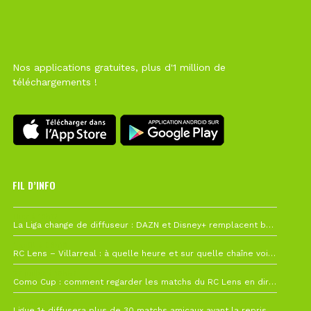
Nos applications gratuites, plus d'1 million de
téléchargements !
FIL D’INFO
Hier à 10h12
La Liga change de diffuseur : DAZN et Disney+ remplacent beIN Sports !
1 août à 09h19
RC Lens – Villarreal : à quelle heure et sur quelle chaîne voir la finale de la Como Cup ?
27 juillet à 19h57
Como Cup : comment regarder les matchs du RC Lens en direct ?
22 juillet à 19h16
Ligue 1+ diffusera plus de 30 matchs amicaux avant la reprise de la Ligue 1