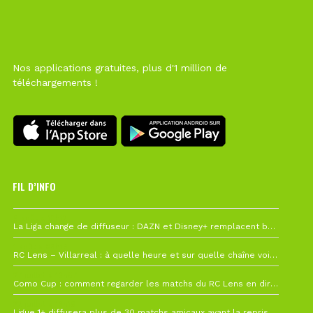
Nos applications gratuites, plus d'1 million de
téléchargements !
FIL D’INFO
6 août à 10h12
La Liga change de diffuseur : DAZN et Disney+ remplacent beIN Sports !
1 août à 09h19
RC Lens – Villarreal : à quelle heure et sur quelle chaîne voir la finale de la Como Cup ?
27 juillet à 19h57
Como Cup : comment regarder les matchs du RC Lens en direct ?
22 juillet à 19h16
Ligue 1+ diffusera plus de 30 matchs amicaux avant la reprise de la Ligue 1