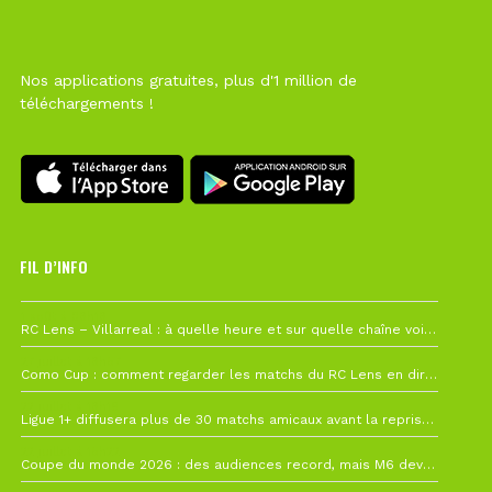
Nos applications gratuites, plus d'1 million de
téléchargements !
FIL D’INFO
1 août à 09h19
RC Lens – Villarreal : à quelle heure et sur quelle chaîne voir la finale de la Como Cup ?
27 juillet à 19h57
Como Cup : comment regarder les matchs du RC Lens en direct ?
22 juillet à 19h16
Ligue 1+ diffusera plus de 30 matchs amicaux avant la reprise de la Ligue 1
22 juillet à 15h22
Coupe du monde 2026 : des audiences record, mais M6 devrait perdre très gros !