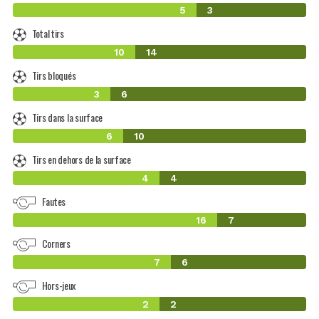
5
3
Total tirs
10
14
Tirs bloqués
3
6
Tirs dans la surface
6
10
Tirs en dehors de la surface
4
4
Fautes
16
7
Corners
7
6
Hors-jeux
2
2