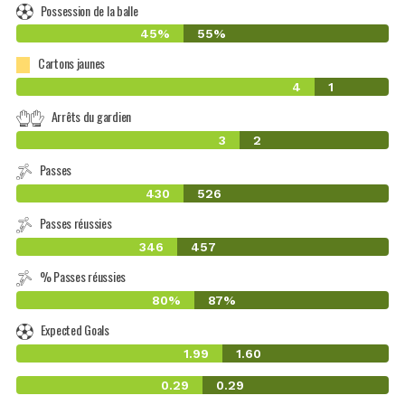
Possession de la balle
45%
55%
Cartons jaunes
4
1
Arrêts du gardien
3
2
Passes
430
526
Passes réussies
346
457
% Passes réussies
80%
87%
Expected Goals
1.99
1.60
0.29
0.29