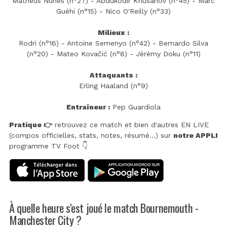
Matheus Nunes (n°27) - Abdukodir Khusanov (n°45) - Marc
Guéhi (n°15) - Nico O'Reilly (n°33)
Milieux :
Rodri (n°16) - Antoine Semenyo (n°42) - Bernardo Silva
(n°20) - Mateo Kovačić (n°8) - Jérémy Doku (n°11)
Attaquants :
Erling Haaland (n°9)
Entraîneur :
Pep Guardiola
Pratique 👉
retrouvez ce match et bien d'autres EN LIVE
(compos officielles, stats, notes, résumé...) sur
notre APPLI
programme TV Foot 👇
À quelle heure s'est joué le match Bournemouth -
Manchester City ?