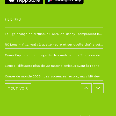
FIL D’INFO
6 août à 10h12
La Liga change de diffuseur : DAZN et Disney+ remplacent beIN Sports !
1 août à 09h19
RC Lens – Villarreal : à quelle heure et sur quelle chaîne voir la finale de la Como Cup ?
27 juillet à 19h57
Como Cup : comment regarder les matchs du RC Lens en direct ?
22 juillet à 19h16
Ligue 1+ diffusera plus de 30 matchs amicaux avant la reprise de la Ligue 1
22 juillet à 15h22
Coupe du monde 2026 : des audiences record, mais M6 devrait perdre très gros !
TOUT VOIR