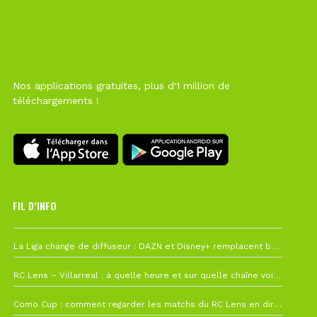
Nos applications gratuites, plus d'1 million de
téléchargements !
FIL D’INFO
6 août à 10h12
La Liga change de diffuseur : DAZN et Disney+ remplacent beIN Sports !
1 août à 09h19
RC Lens – Villarreal : à quelle heure et sur quelle chaîne voir la finale de la Como Cup ?
27 juillet à 19h57
Como Cup : comment regarder les matchs du RC Lens en direct ?