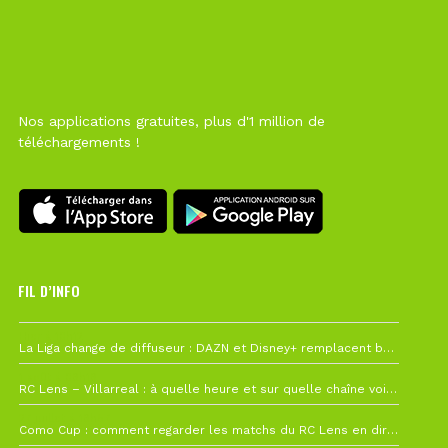
Nos applications gratuites, plus d'1 million de
téléchargements !
FIL D’INFO
Hier à 10h12
La Liga change de diffuseur : DAZN et Disney+ remplacent beIN Sports !
1 août à 09h19
RC Lens – Villarreal : à quelle heure et sur quelle chaîne voir la finale de la Como Cup ?
27 juillet à 19h57
Como Cup : comment regarder les matchs du RC Lens en direct ?