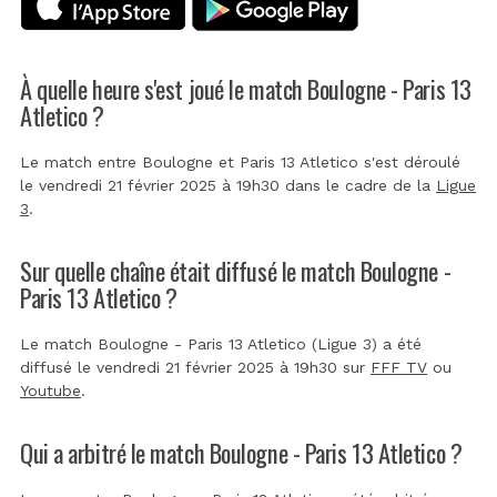
À quelle heure s'est joué le match Boulogne - Paris 13
Atletico ?
Le match entre Boulogne et Paris 13 Atletico s'est déroulé
le vendredi 21 février 2025 à 19h30 dans le cadre de la
Ligue
3
.
Sur quelle chaîne était diffusé le match Boulogne -
Paris 13 Atletico ?
Le match Boulogne - Paris 13 Atletico (Ligue 3) a été
diffusé le vendredi 21 février 2025 à 19h30 sur
FFF TV
ou
Youtube
.
Qui a arbitré le match Boulogne - Paris 13 Atletico ?