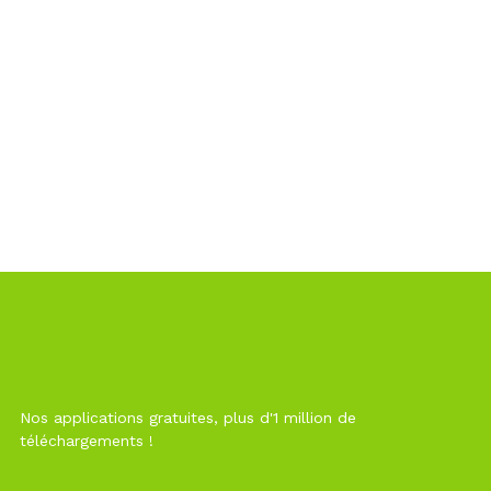
Nos applications gratuites, plus d'1 million de
téléchargements !