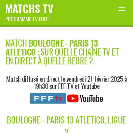
MATCHS TV
PROGRAMME TV FOOT
MATCH
BOULOGNE
-
PARIS 13
ATLETICO
: SUR QUELLE CHAÎNE TV ET
EN DIRECT À QUELLE HEURE ?
Match diffusé en direct le vendredi 21 février 2025 à
19h30 sur FFF TV et Youtube
BOULOGNE - PARIS 13 ATLETICO, LIGUE
3