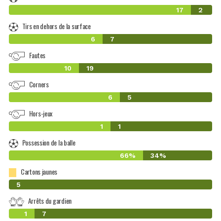
17
2
Tirs en dehors de la surface
6
7
Fautes
10
19
Corners
6
5
Hors-jeux
1
1
Possession de la balle
66%
34%
Cartons jaunes
0
5
Arrêts du gardien
1
7