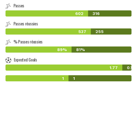
Passes
602
316
Passes réussies
537
255
% Passes réussies
89%
81%
Expected Goals
1.77
0.14
1
1