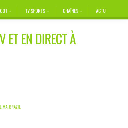
FOOT
TV SPORTS
CHAÎNES
ACTU
V ET EN DIRECT À
LIMA, BRAZIL