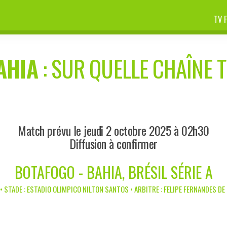
TV 
AHIA
: SUR QUELLE CHAÎNE T
Match prévu le jeudi 2 octobre 2025 à 02h30
Diffusion à confirmer
BOTAFOGO - BAHIA, BRÉSIL SÉRIE A
• STADE : ESTADIO OLIMPICO NILTON SANTOS • ARBITRE : FELIPE FERNANDES DE 