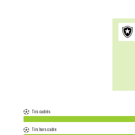
Tirs cadrés
Tirs hors cadre