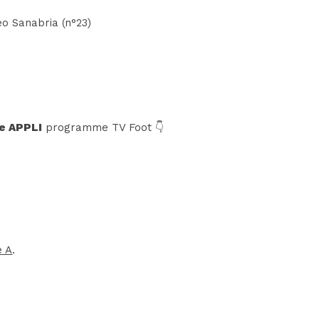
eo Sanabria (n°23)
e APPLI
programme TV Foot 👇
e A
.