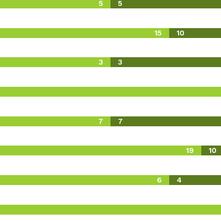
5
5
15
10
3
3
7
7
19
10
6
4