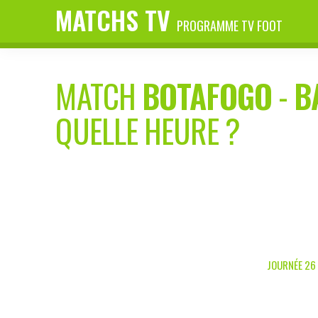
MATCHS TV
PROGRAMME TV FOOT
MATCH
BOTAFOGO
-
B
QUELLE HEURE ?
JOURNÉE 26 