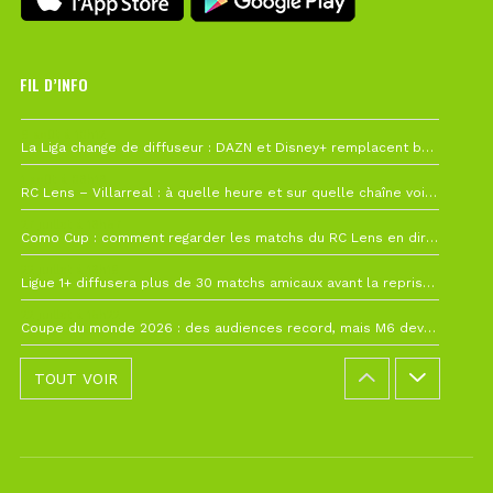
FIL D’INFO
6 août à 10h12
La Liga change de diffuseur : DAZN et Disney+ remplacent beIN Sports !
1 août à 09h19
RC Lens – Villarreal : à quelle heure et sur quelle chaîne voir la finale de la Como Cup ?
27 juillet à 19h57
Como Cup : comment regarder les matchs du RC Lens en direct ?
22 juillet à 19h16
Ligue 1+ diffusera plus de 30 matchs amicaux avant la reprise de la Ligue 1
22 juillet à 15h22
Coupe du monde 2026 : des audiences record, mais M6 devrait perdre très gros !
TOUT VOIR