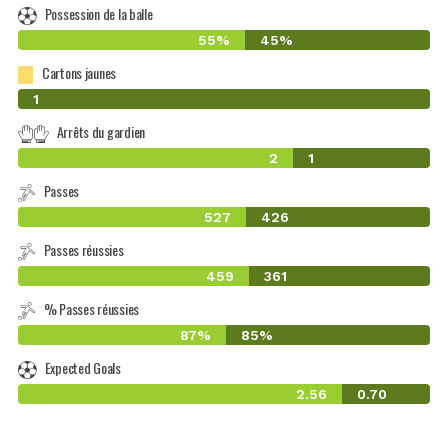
Possession de la balle
55%
45%
Cartons jaunes
0
1
Arrêts du gardien
2
1
Passes
527
426
Passes réussies
459
361
% Passes réussies
87%
85%
Expected Goals
2.56
0.70
-1