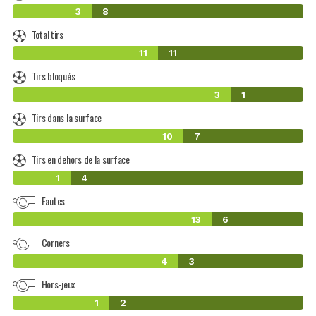
3
8
Total tirs
11
11
Tirs bloqués
3
1
Tirs dans la surface
10
7
Tirs en dehors de la surface
1
4
Fautes
13
6
Corners
4
3
Hors-jeux
1
2