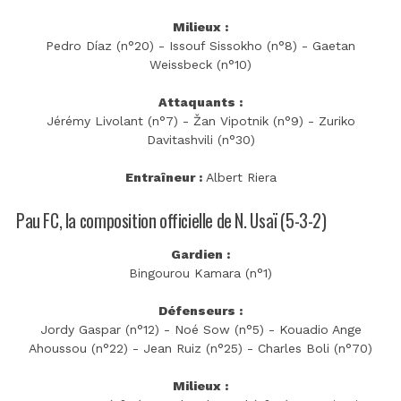
Milieux :
Pedro Díaz (n°20) - Issouf Sissokho (n°8) - Gaetan
Weissbeck (n°10)
Attaquants :
Jérémy Livolant (n°7) - Žan Vipotnik (n°9) - Zuriko
Davitashvili (n°30)
Entraîneur :
Albert Riera
Pau FC, la composition officielle de N. Usaï (5-3-2)
Gardien :
Bingourou Kamara (n°1)
Défenseurs :
Jordy Gaspar (n°12) - Noé Sow (n°5) - Kouadio Ange
Ahoussou (n°22) - Jean Ruiz (n°25) - Charles Boli (n°70)
Milieux :