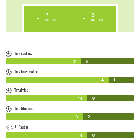
7
5
Tirs cadrés
Tirs cadrés
Tirs cadrés
7
5
Tirs hors cadre
4
1
Total tirs
14
8
Tirs bloqués
3
2
Fautes
14
8