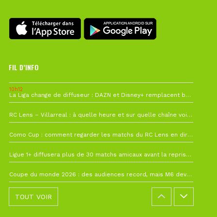
FIL D’INFO
10h12
La Liga change de diffuseur : DAZN et Disney+ remplacent beIN Sports !
1 août à 09h19
RC Lens – Villarreal : à quelle heure et sur quelle chaîne voir la finale de la Como Cup ?
27 juillet à 19h57
Como Cup : comment regarder les matchs du RC Lens en direct ?
22 juillet à 19h16
Ligue 1+ diffusera plus de 30 matchs amicaux avant la reprise de la Ligue 1
22 juillet à 15h22
Coupe du monde 2026 : des audiences record, mais M6 devrait perdre très gros !
TOUT VOIR