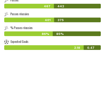
467
442
Passes réussies
401
375
% Passes réussies
86%
85%
Expected Goals
2.18
0.47
-1