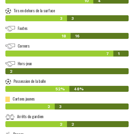
10
4
Tirs en dehors de la surface
3
3
Fautes
18
16
Corners
7
1
Hors-jeux
0
2
Possession de la balle
52%
48%
Cartons jaunes
2
3
Arrêts du gardien
2
2
Passes