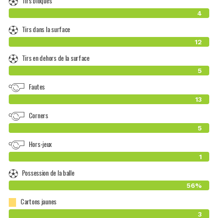
Tirs bloqués
4
Tirs dans la surface
12
Tirs en dehors de la surface
5
Fautes
13
Corners
5
Hors-jeux
1
Possession de la balle
56%
Cartons jaunes
3