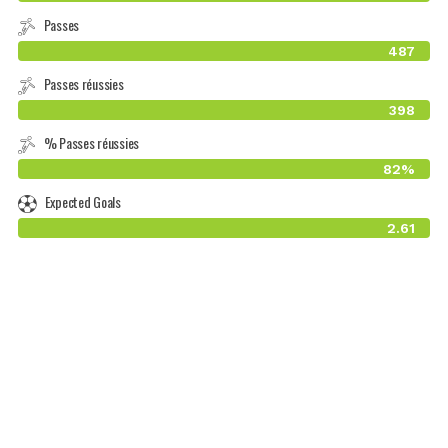
Passes
487
Passes réussies
398
% Passes réussies
82%
Expected Goals
2.61