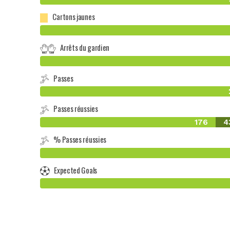
Cartons jaunes
Arrêts du gardien
Passes
Passes réussies
176
4
% Passes réussies
Expected Goals