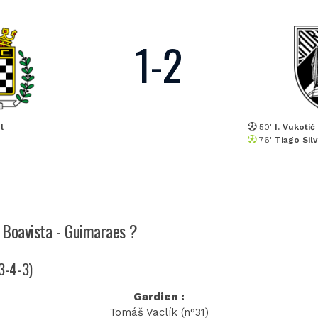
1
-
2
l
50'
I. Vukotić
76'
Tiago Sil
h Boavista - Guimaraes ?
(3-4-3)
Gardien :
Tomáš Vaclík (n°31)