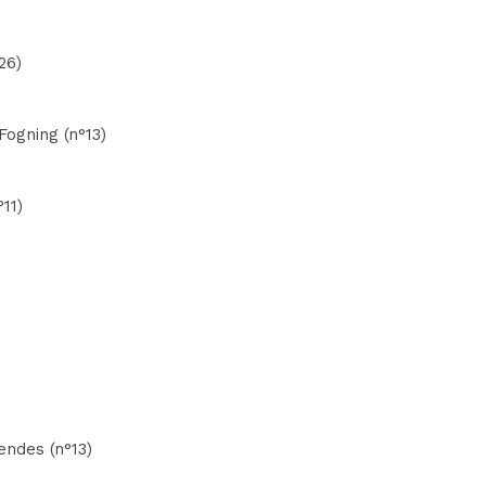
26)
Fogning (n°13)
11)
endes (n°13)