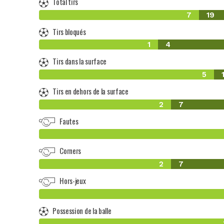
Total tirs
7
19
Tirs bloqués
1
4
Tirs dans la surface
5
Tirs en dehors de la surface
2
7
Fautes
Corners
2
7
Hors-jeux
Possession de la balle