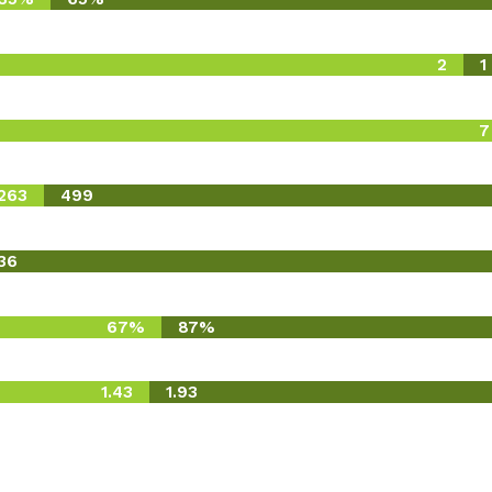
2
1
7
263
499
36
67%
87%
1.43
1.93