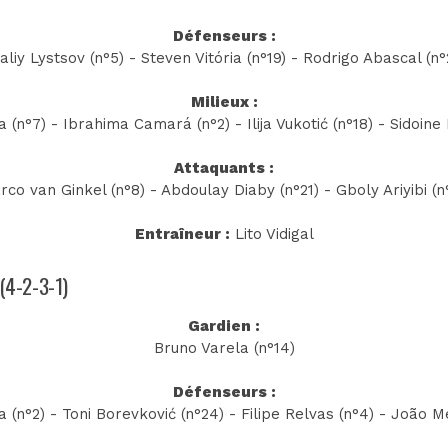
Défenseurs :
taliy Lystsov (n°5) - Steven Vitória (n°19) - Rodrigo Abascal (n°
Milieux :
 (n°7) - Ibrahima Camará (n°2) - Ilija Vukotić (n°18) - Sidoine 
Attaquants :
rco van Ginkel (n°8) - Abdoulay Diaby (n°21) - Gboly Ariyibi (n°
Entraîneur :
Lito Vidigal
 (4-2-3-1)
Gardien :
Bruno Varela (n°14)
Défenseurs :
 (n°2) - Toni Borevković (n°24) - Filipe Relvas (n°4) - João M