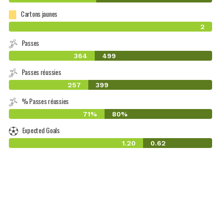
Cartons jaunes
2
Passes
364
499
Passes réussies
257
399
% Passes réussies
71%
80%
Expected Goals
1.20
0.62