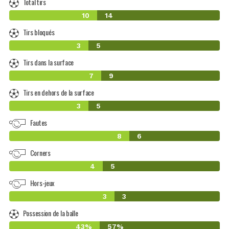
Total tirs
10
14
Tirs bloqués
3
5
Tirs dans la surface
7
9
Tirs en dehors de la surface
3
5
Fautes
8
6
Corners
4
5
Hors-jeux
3
3
Possession de la balle
43%
57%