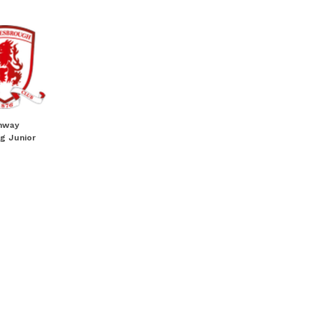
nway
ng Junior