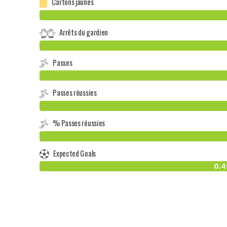
Cartons jaunes
Arrêts du gardien
Passes
Passes réussies
% Passes réussies
Expected Goals
0.4