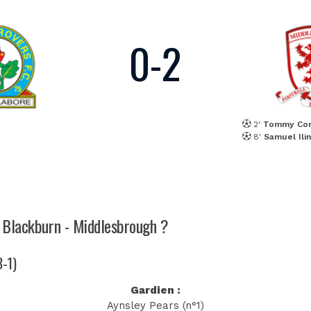
0
-
2
2'
Tommy Co
8'
Samuel Ili
h Blackburn - Middlesbrough ?
3-1)
Gardien :
Aynsley Pears (n°1)