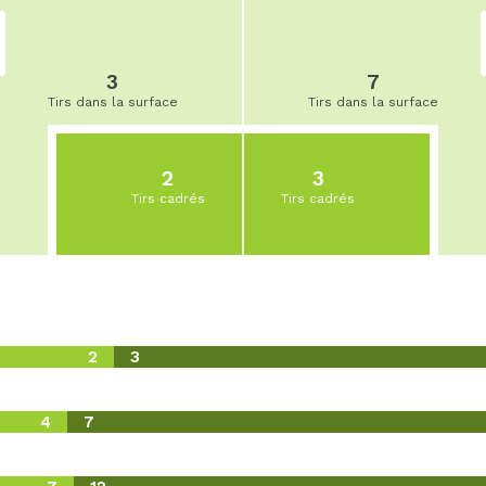
3
7
Tirs dans la surface
Tirs dans la surface
2
3
Tirs cadrés
Tirs cadrés
2
3
4
7