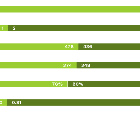
1
2
478
436
374
348
78%
80%
0
0.81