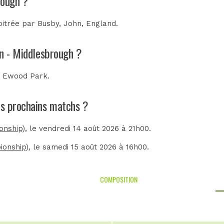
rough ?
bitrée par
Busby, John, England
.
rn - Middlesbrough ?
u
Ewood Park
.
es prochains matchs ?
onship)
, le vendredi 14 août 2026 à 21h00.
ionship)
, le samedi 15 août 2026 à 16h00.
COMPOSITION