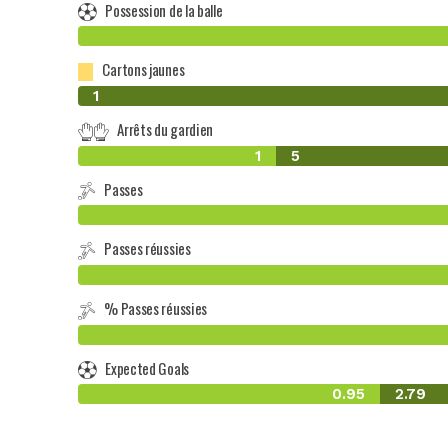
Possession de la balle
Cartons jaunes
0
1
Arrêts du gardien
1
5
Passes
Passes réussies
% Passes réussies
Expected Goals
0.95
2.79