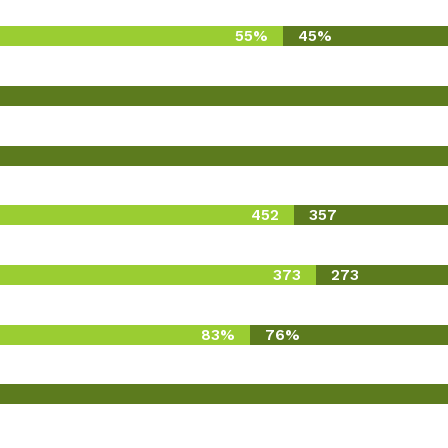
55%
45%
452
357
373
273
83%
76%