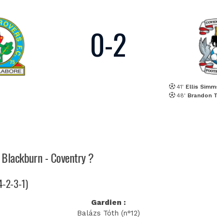
0
-
2
41'
Ellis Simm
48'
Brandon 
h Blackburn - Coventry ?
(4-2-3-1)
Gardien :
Balázs Tóth (n°12)