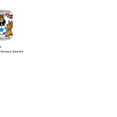
s
Thomas-Asante