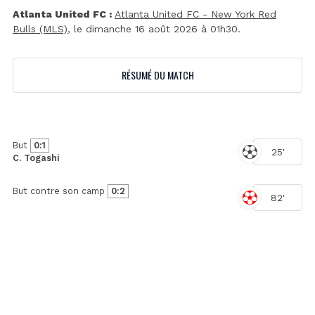
Atlanta United FC :
Atlanta United FC - New York Red
Bulls (MLS)
, le dimanche 16 août 2026 à 01h30.
RÉSUMÉ DU MATCH
But
0:1
25'
C. Togashi
But contre son camp
0:2
82'