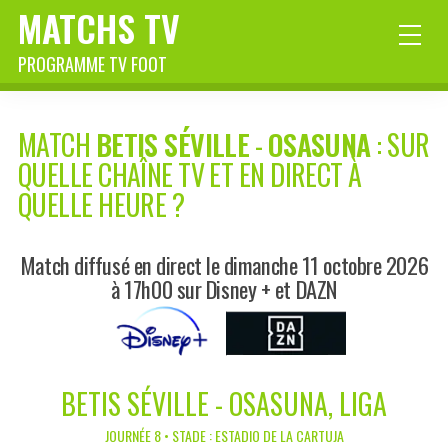
MATCHS TV
PROGRAMME TV FOOT
MATCH
BETIS SÉVILLE
-
OSASUNA
: SUR
QUELLE CHAÎNE TV ET EN DIRECT À
QUELLE HEURE ?
Match diffusé en direct le dimanche 11 octobre 2026
à 17h00 sur Disney + et DAZN
BETIS SÉVILLE - OSASUNA, LIGA
JOURNÉE 8 • STADE : ESTADIO DE LA CARTUJA