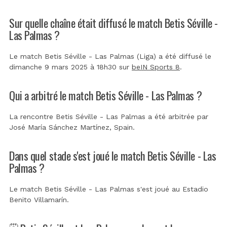
Sur quelle chaîne était diffusé le match Betis Séville -
Las Palmas ?
Le match Betis Séville - Las Palmas (Liga) a été diffusé le
dimanche 9 mars 2025 à 18h30 sur
beIN Sports 8
.
Qui a arbitré le match Betis Séville - Las Palmas ?
La rencontre Betis Séville - Las Palmas a été arbitrée par
José María Sánchez Martínez, Spain
.
Dans quel stade s'est joué le match Betis Séville - Las
Palmas ?
Le match Betis Séville - Las Palmas s'est joué au
Estadio
Benito Villamarín
.