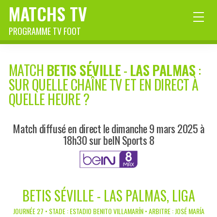
MATCHS TV
PROGRAMME TV FOOT
MATCH
BETIS SÉVILLE
-
LAS PALMAS
:
SUR QUELLE CHAÎNE TV ET EN DIRECT À
QUELLE HEURE ?
Match diffusé en direct le dimanche 9 mars 2025 à
18h30 sur beIN Sports 8
BETIS SÉVILLE - LAS PALMAS, LIGA
JOURNÉE 27 • STADE : ESTADIO BENITO VILLAMARÍN • ARBITRE : JOSÉ MARÍA