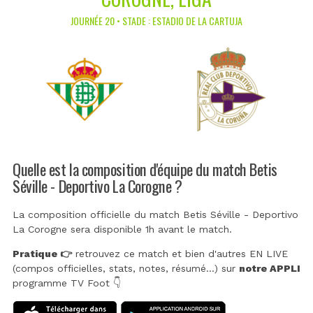
JOURNÉE 20 • STADE : ESTADIO DE LA CARTUJA
Quelle est la composition d'équipe du match Betis
Séville - Deportivo La Corogne ?
La composition officielle du match Betis Séville - Deportivo
La Corogne sera disponible 1h avant le match.
Pratique 👉
retrouvez ce match et bien d'autres EN LIVE
(compos officielles, stats, notes, résumé...) sur
notre APPLI
programme TV Foot 👇