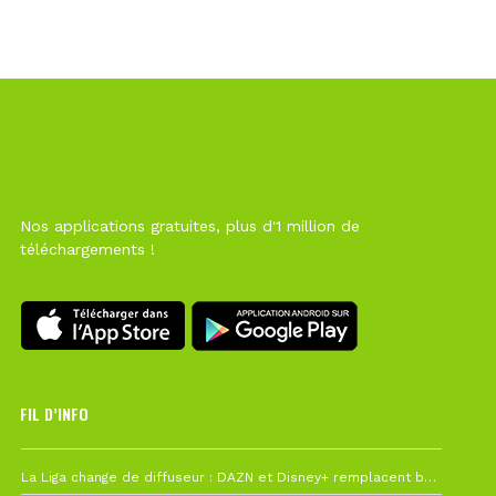
Nos applications gratuites, plus d'1 million de
téléchargements !
FIL D’INFO
6 août à 10h12
La Liga change de diffuseur : DAZN et Disney+ remplacent beIN Sports !