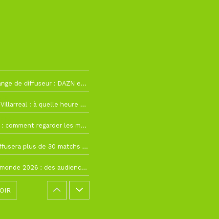
2
La Liga change de diffuseur : DAZN et Disney+ remplacent beIN Sports !
h19
RC Lens – Villarreal : à quelle heure et sur quelle chaîne voir la finale de la Como Cup ?
 19h57
Como Cup : comment regarder les matchs du RC Lens en direct ?
 19h16
Ligue 1+ diffusera plus de 30 matchs amicaux avant la reprise de la Ligue 1
 15h22
Coupe du monde 2026 : des audiences record, mais M6 devrait perdre très gros !
OIR