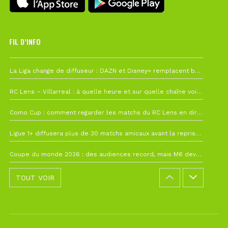
FIL D’INFO
6 août à 10h12
La Liga change de diffuseur : DAZN et Disney+ remplacent beIN Sports !
1 août à 09h19
RC Lens – Villarreal : à quelle heure et sur quelle chaîne voir la finale de la Como Cup ?
27 juillet à 19h57
Como Cup : comment regarder les matchs du RC Lens en direct ?
22 juillet à 19h16
Ligue 1+ diffusera plus de 30 matchs amicaux avant la reprise de la Ligue 1
22 juillet à 15h22
Coupe du monde 2026 : des audiences record, mais M6 devrait perdre très gros !
TOUT VOIR