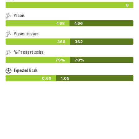
8
Passes
468
466
Passes réussies
368
362
% Passes réussies
79%
78%
Expected Goals
0.69
1.05