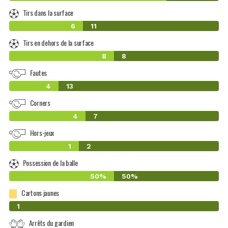
Tirs dans la surface
6
11
Tirs en dehors de la surface
8
8
Fautes
4
13
Corners
4
7
Hors-jeux
1
2
Possession de la balle
50%
50%
Cartons jaunes
0
1
Arrêts du gardien