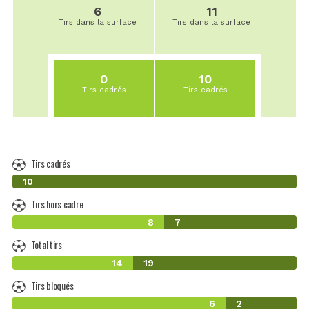
6
11
Tirs dans la surface
Tirs dans la surface
0
10
Tirs cadrés
Tirs cadrés
Tirs cadrés
0
10
Tirs hors cadre
8
7
Total tirs
14
19
Tirs bloqués
6
2