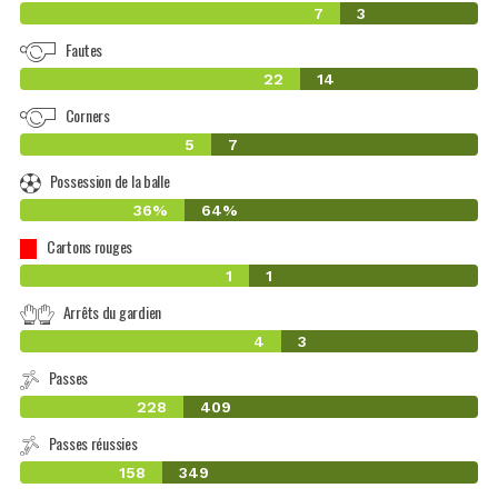
7
3
Fautes
22
14
Corners
5
7
Possession de la balle
36%
64%
Cartons rouges
1
1
Arrêts du gardien
4
3
Passes
228
409
Passes réussies
158
349