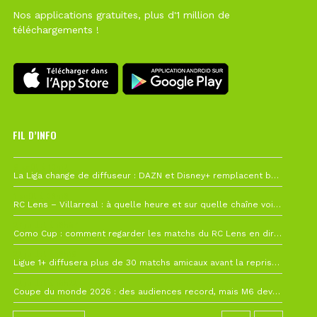
Nos applications gratuites, plus d'1 million de
téléchargements !
FIL D’INFO
6 août à 10h12
La Liga change de diffuseur : DAZN et Disney+ remplacent beIN Sports !
1 août à 09h19
RC Lens – Villarreal : à quelle heure et sur quelle chaîne voir la finale de la Como Cup ?
27 juillet à 19h57
Como Cup : comment regarder les matchs du RC Lens en direct ?
22 juillet à 19h16
Ligue 1+ diffusera plus de 30 matchs amicaux avant la reprise de la Ligue 1
22 juillet à 15h22
Coupe du monde 2026 : des audiences record, mais M6 devrait perdre très gros !