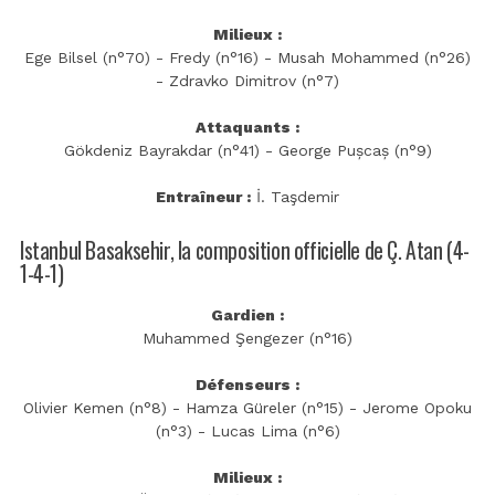
Milieux :
Ege Bilsel (n°70) - Fredy (n°16) - Musah Mohammed (n°26)
- Zdravko Dimitrov (n°7)
Attaquants :
Gökdeniz Bayrakdar (n°41) - George Pușcaș (n°9)
Entraîneur :
İ. Taşdemir
Istanbul Basaksehir, la composition officielle de Ç. Atan (4-
1-4-1)
Gardien :
Muhammed Şengezer (n°16)
Défenseurs :
Olivier Kemen (n°8) - Hamza Güreler (n°15) - Jerome Opoku
(n°3) - Lucas Lima (n°6)
Milieux :