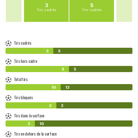
3
5
Tirs cadrés
Tirs cadrés
Tirs cadrés
3
5
Tirs hors cadre
5
5
Total tirs
10
13
Tirs bloqués
2
3
Tirs dans la surface
3
10
Tirs en dehors de la surface