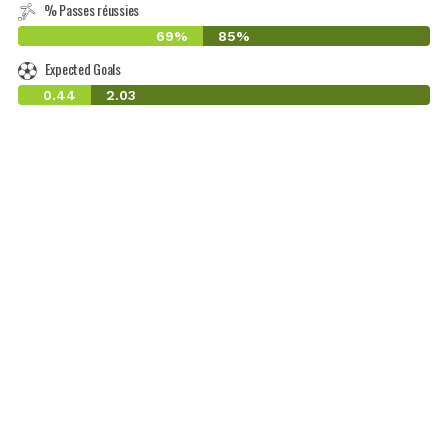
% Passes réussies
69%
85%
Expected Goals
0.44
2.03