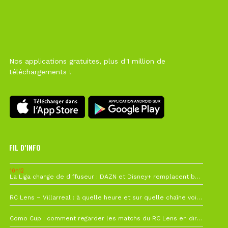
Nos applications gratuites, plus d'1 million de
téléchargements !
FIL D’INFO
10h12
La Liga change de diffuseur : DAZN et Disney+ remplacent beIN Sports !
1 août à 09h19
RC Lens – Villarreal : à quelle heure et sur quelle chaîne voir la finale de la Como Cup ?
27 juillet à 19h57
Como Cup : comment regarder les matchs du RC Lens en direct ?