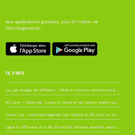
Nos applications gratuites, plus d'1 million de
téléchargements !
FIL D’INFO
6 août à 10h12
La Liga change de diffuseur : DAZN et Disney+ remplacent beIN Sports !
1 août à 09h19
RC Lens – Villarreal : à quelle heure et sur quelle chaîne voir la finale de la Como Cup ?
27 juillet à 19h57
Como Cup : comment regarder les matchs du RC Lens en direct ?
22 juillet à 19h16
Ligue 1+ diffusera plus de 30 matchs amicaux avant la reprise de la Ligue 1