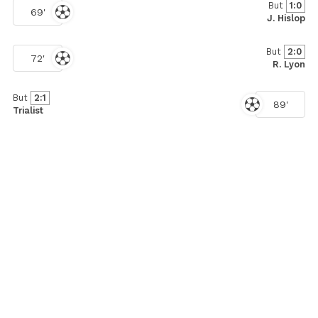
But
1:0
69'
J. Hislop
But
2:0
72'
R. Lyon
But
2:1
89'
Trialist