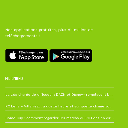
Nos applications gratuites, plus d'1 million de
téléchargements !
FIL D’INFO
Hier à 10h12
La Liga change de diffuseur : DAZN et Disney+ remplacent beIN Sports !
1 août à 09h19
RC Lens – Villarreal : à quelle heure et sur quelle chaîne voir la finale de la Como Cup ?
27 juillet à 19h57
Como Cup : comment regarder les matchs du RC Lens en direct ?
22 juillet à 19h16