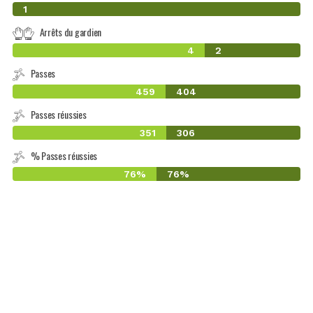
0
1
Arrêts du gardien
4
2
Passes
459
404
Passes réussies
351
306
% Passes réussies
76%
76%