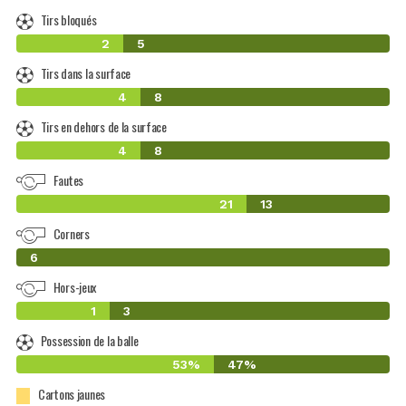
Tirs bloqués
2
5
Tirs dans la surface
4
8
Tirs en dehors de la surface
4
8
Fautes
21
13
Corners
0
6
Hors-jeux
1
3
Possession de la balle
53%
47%
Cartons jaunes